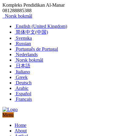
Kompleks Pendidikan Al-Manar
081288885388
Norsk bokmål
English (United Kingdom)
简体中文(中国)
Svenska
Russian
Português de Portugal
Nederlands
Norsk bokmål
日本語
Italiano
Greek
Deutsch
Arabic
Español
Français
Menu
Home
About