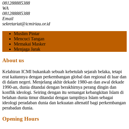
081288885388
WA
081288885388
Email
sekretariat@icmiriau.or.id
Muslim Pintar
Mencuci Tangan
Memakai Masker
Menjaga Jarak
About us
Kelahiran ICMI bukankah sebuah kebetulah sejarah belaka, tetapi
erat kaitannya dengan perkembangan global dan regional di luar dan
di dalam negeri.
Menjelang akhir dekade 1980-an dan awal dekade
1990-an, dunia ditandai dengan berakhirnya perang dingin dan
konflik ideologi. Seiring dengan itu semangat kebangkitan Islam di
belahan dunia timur ditandai dengan tampilnya Islam sebagai
ideologi peradaban dunia dan kekuatan altenatif bagi perkembangan
perabadan dunia.
Opening Hours