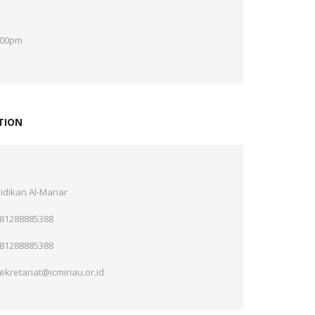
5:00pm
TION
idikan Al-Manar
81288885388
81288885388
ekretariat@icmiriau.or.id