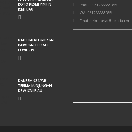
KOTO RESMI PIMPIN
Phone: 081288885388
ICMI RIAU
WA: 081288885388
Email: sekretariat@icmiriau.or.i
ICMI RIAU KELUARKAN
IMBAUAN TERKAIT
COVID-19
DANREM 031/WB
TERIMA KUNJUNGAN
DPW ICMI RIAU