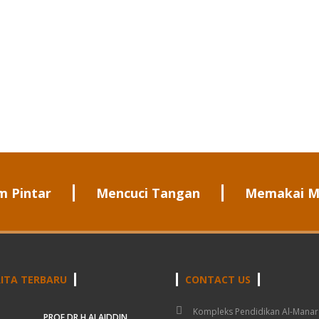
m Pintar
Mencuci Tangan
Memakai M
ITA TERBARU
CONTACT US
Kompleks Pendidikan Al-Manar
PROF.DR.H.ALAIDDIN