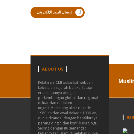
إرسال البريد الإلكتروني
ABOUT US
Musli
Kelahiran ICMI bukankah sebuah
kebetulah sejarah belaka, tetapi
erat kaitannya dengan
perkembangan global dan regional
di luar dan di dalam
negeri.
Menjelang akhir dekade
1980-an dan awal dekade 1990-an,
BER
dunia ditandai dengan berakhirnya
perang dingin dan konflik ideologi.
Seiring dengan itu semangat
kebangkitan Islam di belahan dunia