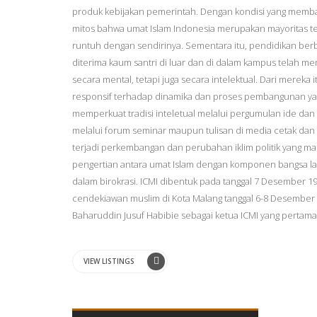
produk kebijakan pemerintah. Dengan kondisi yang membai
mitos bahwa umat Islam Indonesia merupakan mayoritas tet
runtuh dengan sendirinya. Sementara itu, pendidikan be
diterima kaum santri di luar dan di dalam kampus telah 
secara mental, tetapi juga secara intelektual. Dari mereka it
responsif terhadap dinamika dan proses pembangunan yan
memperkuat tradisi inteletual melalui pergumulan ide dan
melalui forum seminar maupun tulisan di media cetak dan 
terjadi perkembangan dan perubahan iklim politik yang ma
pengertian antara umat Islam dengan komponen bangsa la
dalam birokrasi. ICMI dibentuk pada tanggal 7 Desember 
cendekiawan muslim di Kota Malang tanggal 6-8 Desember 19
Baharuddin Jusuf Habibie sebagai ketua ICMI yang pertama
VIEW LISTINGS