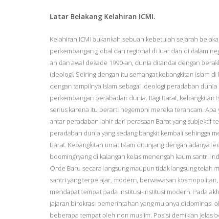
Latar Belakang Kelahiran ICMI.
Kelahiran ICMI bukankah sebuah kebetulah sejarah belaka,
perkembangan global dan regional di luar dan di dalam ne
an dan awal dekade 1990-an, dunia ditandai dengan berakh
ideologi. Seiring dengan itu semangat kebangkitan Islam di
dengan tampilnya Islam sebagai ideologi peradaban dunia d
perkembangan perabadan dunia. Bagi Barat, kebangkitan I
serius karena itu berarti hegemoni mereka terancam. Apa y
antar peradaban lahir dari perasaan Barat yang subjektif 
peradaban dunia yang sedang bangkit kembali sehingga
Barat. Kebangkitan umat Islam ditunjang dengan adanya led
booming) yang di kalangan kelas menengah kaum santri In
Orde Baru secara langsung maupun tidak langsung telah m
santri yang terpelajar, modern, berwawasan kosmopolitan
mendapat tempat pada institusi-institusi modern. Pada ak
jajaran birokrasi pemerintahan yang mulanya didominasi 
beberapa tempat oleh non muslim. Posisi demikian jelas