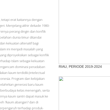
 tetapi erat kaitannya dengan
geri. Menjelang akhir dekade 1980-
irnya perang dingin dan konflik
 belahan dunia timur ditandai
an kekuatan altenatif bagi
slam ini menjadi masalah yang
ang diproyeksikan sebagai konflik
terhadap Islam sebagai kekuatan
 mengancam dominasi peradaban
RIAU, PERIODE 2019-2024
akan kaum terdidik (intelectual
donesia. Program dan kebijakan
elahirkan generasi baru kaum
, berbudaya kelas menengah, serta
hirnya kaum santri dapat masuk ke
oleh ?kaum abangan? dan di
 berpengaruh terhadap produk-