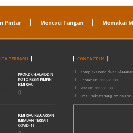
m Pintar
Mencuci Tangan
Memakai M
ITA TERBARU
CONTACT US
Kompleks Pendidikan Al-Manar
PROF.DR.H.ALAIDDIN
KOTO RESMI PIMPIN
Phone: 081288885388
ICMI RIAU
WA: 081288885388
Email: sekretariat@icmiriau.or.i
ICMI RIAU KELUARKAN
IMBAUAN TERKAIT
COVID-19