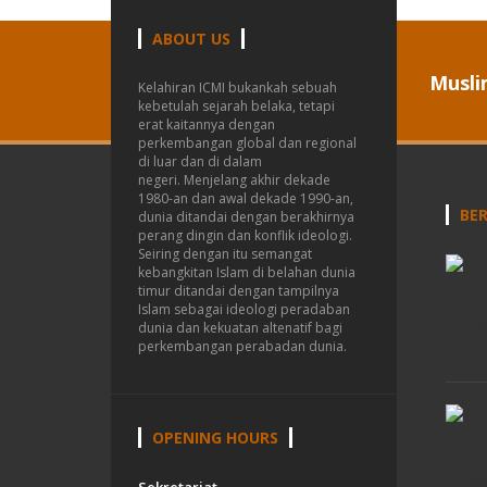
ABOUT US
Musli
Kelahiran ICMI bukankah sebuah
kebetulah sejarah belaka, tetapi
erat kaitannya dengan
perkembangan global dan regional
di luar dan di dalam
negeri.
Menjelang akhir dekade
1980-an dan awal dekade 1990-an,
BER
dunia ditandai dengan berakhirnya
perang dingin dan konflik ideologi.
Seiring dengan itu semangat
kebangkitan Islam di belahan dunia
timur ditandai dengan tampilnya
Islam sebagai ideologi peradaban
dunia dan kekuatan altenatif bagi
perkembangan perabadan dunia.
OPENING HOURS