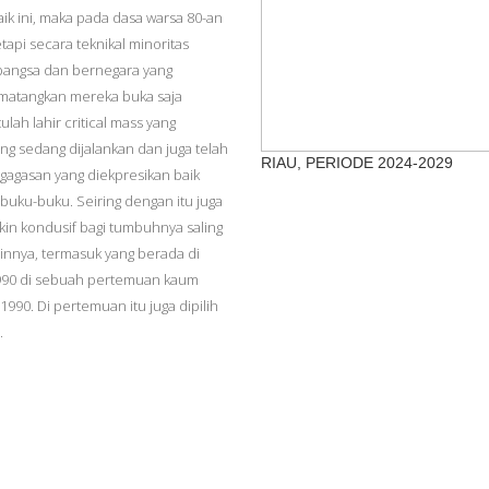
k ini, maka pada dasa warsa 80-an
api secara teknikal minoritas
rbangsa dan bernegara yang
mematangkan mereka buka saja
ulah lahir critical mass yang
g sedang dijalankan dan juga telah
RIAU, PERIODE 2024-2029
 gagasan yang diekpresikan baik
buku-buku. Seiring dengan itu juga
kin kondusif bagi tumbuhnya saling
innya, termasuk yang berada di
1990 di sebuah pertemuan kaum
90. Di pertemuan itu juga dipilih
.